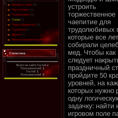
Аркады и экшн
устроить
[88]
Настольные
[14]
торжественное
Головоломки
[64]
Слова
чаепитие для
[5]
Поиск предметов
[23]
трудолюбивых 
Стратегии
[7]
Другие
[7]
которые все ле
Многопользовательские
[13]
собирали целе
мед. Чтобы как
Статистика
следует накрыт
Всего на сайте Гостей и
праздничный ст
Пользователей:
1
Гостей:
1
пройдите 50 кр
Пользователей:
0
уровней, на ка
которых нужно
одну логическу
задачку: найти 
игровом поле п