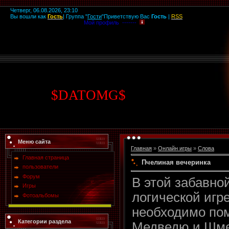
Четверг, 06.08.2026, 23:10
Вы вошли как
Гость
|
Группа
"
Гости
"
Приветствую Вас
Гость
|
RSS
Мой профиль -------
$
DATOMG
$
Меню сайта
Главная
»
Онлайн игры
»
Слова
Главная страница
Пчелиная вечеринка
пользователи
Форум
В этой забавно
Игры
логической игр
Фотоальбомы
необходимо по
Категории раздела
Медведю и Шм