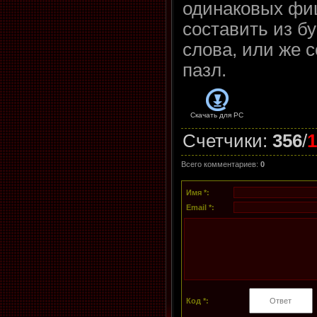
одинаковых фи
составить из бу
слова, или же 
пазл.
Скачать для
PC
Счетчики
:
356
/
1
Всего комментариев
:
0
Имя *:
Email *:
Код *: