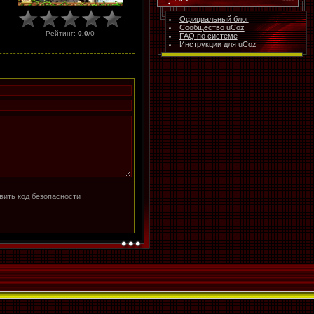
Официальный блог
Сообщество uCoz
Рейтинг
:
0.0
/
0
FAQ по системе
Инструкции для uCoz