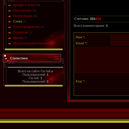
Аркады и экшн
[88]
Настольные
[14]
Головоломки
[64]
Счетчики
:
331
/
210
Слова
[5]
Всего комментариев
:
0
Поиск предметов
[23]
Стратегии
[7]
Имя *:
Другие
[7]
Многопользовательские
Email *:
[13]
Статистика
Всего на сайте Гостей и
Пользователей:
1
Гостей:
1
Код *:
Пользователей:
0