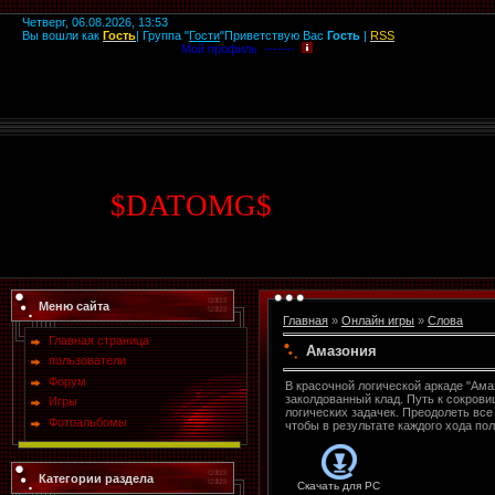
Четверг, 06.08.2026, 13:53
Вы вошли как
Гость
|
Группа
"
Гости
"
Приветствую Вас
Гость
|
RSS
Мой профиль -------
$
DATOMG
$
Меню сайта
Главная
»
Онлайн игры
»
Слова
Главная страница
Амазония
пользователи
Форум
В красочной логической аркаде "Ам
заколдованный клад. Путь к сокров
Игры
логических задачек. Преодолеть все
Фотоальбомы
чтобы в результате каждого хода по
Категории раздела
Скачать для
PC