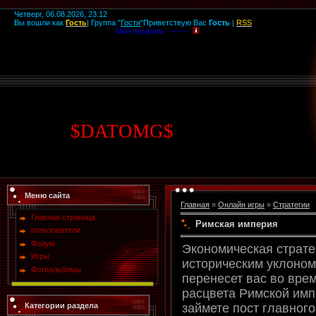
Четверг, 06.08.2026, 23:12
Вы вошли как
Гость
|
Группа
"
Гости
"
Приветствую Вас
Гость
|
RSS
Мой профиль -------
$
DATOMG
$
Меню сайта
Главная
»
Онлайн игры
»
Стратегии
Главная страница
Римская империя
пользователи
Форум
Экономическая страте
Игры
историческим уклоном
Фотоальбомы
перенесет вас во вре
расцвета Римской имп
Категории раздела
займете пост главного