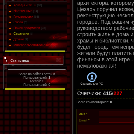
архитектора, которому
Аркады и экшн
[88]
Цезарь поручил возве
Настольные
[14]
реконструкцию нескол
Головоломки
[64]
городов. Под вашим ч
Слова
[5]
руководством рабочие
Поиск предметов
[23]
строить жилые дома и
Стратегии
[7]
Другие
храмы и библиотеки. 
[7]
Многопользовательские
[13]
будет город, тем испр
жители будут платить 
финансы в этой игре 
Статистика
немаловажная!
Всего на сайте Гостей и
Пользователей:
1
Гостей:
1
Скачать для
PC
Пользователей:
0
Счетчики
:
415
/
227
Всего комментариев
:
0
Имя *:
Email *: