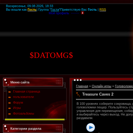
Воскресенье, 09.08.2026, 18:33
Вы вошли как
Гость
|
Группа
"
Гости
"
Приветствую Вас
Гость
|
RSS
Мой профиль -------
$
DATOMG
$
Меню сайта
Главная
»
Онлайн игры
»
Головоломк
Главная страница
Treasure Caves 2
пользователи
Форум
В 100 уровнях соберите сокровища,
головоломки пещер. Пользуйтесь ст
Игры
управления для перемещения, соби
Фотоальбомы
и выбирайтесь через выход. Не допу
раздавили.
Категории раздела