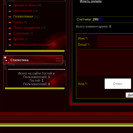
Играть онлайн
Аркады и экшн
[88]
Настольные
[14]
Головоломки
[64]
Счетчики
:
295
/
13
Слова
[5]
Всего комментариев
:
0
Поиск предметов
[23]
Стратегии
[7]
Имя *:
Другие
[7]
Многопользовательские
Email *:
[13]
Статистика
Всего на сайте Гостей и
Пользователей:
1
Гостей:
1
Код *:
Пользователей:
0