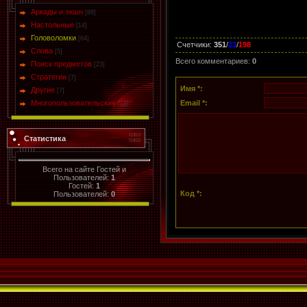
Аркады и экшн
[88]
Настольные
[14]
Головоломки
[64]
Счетчики
:
351
/
23
/
198
Слова
[5]
Всего комментариев
:
0
Поиск предметов
[23]
Стратегии
[7]
Имя *:
Другие
[7]
Многопользовательские
Email *:
[13]
Статистика
Всего на сайте Гостей и
Пользователей:
1
Гостей:
1
Код *:
Пользователей:
0