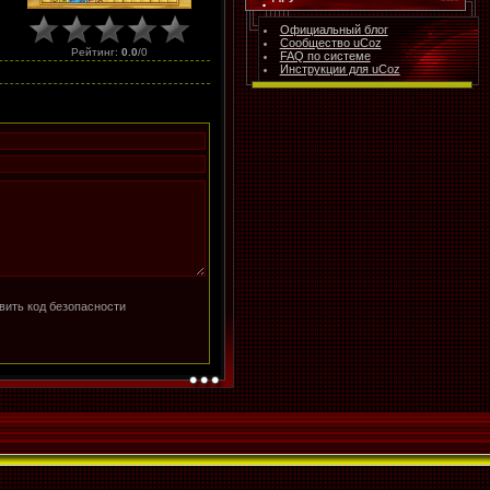
Официальный блог
Сообщество uCoz
Рейтинг
:
0.0
/
0
FAQ по системе
Инструкции для uCoz