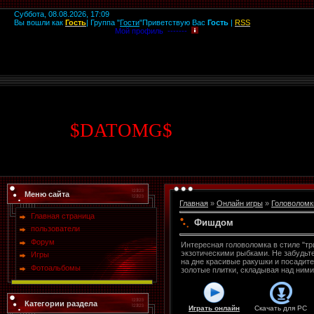
Суббота, 08.08.2026, 17:09
Вы вошли как
Гость
|
Группа
"
Гости
"
Приветствую Вас
Гость
|
RSS
Мой профиль -------
$
DATOMG
$
Меню сайта
Главная
»
Онлайн игры
»
Головоломк
Главная страница
Фишдом
пользователи
Форум
Интересная головоломка в стиле "тр
экзотическими рыбками. Не забудьте
Игры
на дне красивые ракушки и посадите 
Фотоальбомы
золотые плитки, складывая над ним
Категории раздела
Играть онлайн
Скачать для
PC