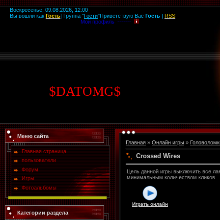
Воскресенье, 09.08.2026, 12:00
Вы вошли как
Гость
|
Группа
"
Гости
"
Приветствую Вас
Гость
|
RSS
Мой профиль -------
$
DATOMG
$
Меню сайта
Главная
»
Онлайн игры
»
Головоломк
Главная страница
Crossed Wires
пользователи
Форум
Цель данной игры выключить все ла
минимальным количеством кликов.
Игры
Фотоальбомы
Играть онлайн
Категории раздела