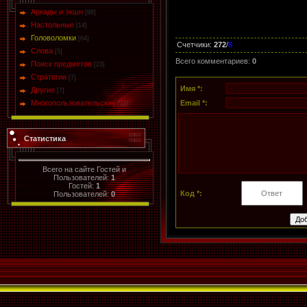
Аркады и экшн
[88]
Настольные
[14]
Головоломки
[64]
Счетчики
:
272
/
8
Слова
[5]
Всего комментариев
:
0
Поиск предметов
[23]
Стратегии
[7]
Имя *:
Другие
[7]
Многопользовательские
Email *:
[13]
Статистика
Всего на сайте Гостей и
Пользователей:
1
Гостей:
1
Код *:
Пользователей:
0