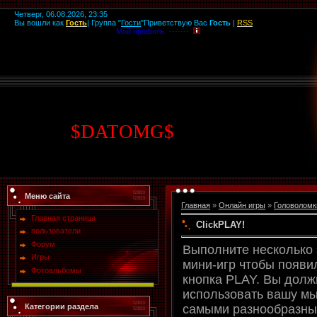
Четверг, 06.08.2026, 23:35
Вы вошли как
Гость
|
Группа
"
Гости
"
Приветствую Вас
Гость
|
RSS
Мой профиль -------
$
DATOMG
$
Меню сайта
Главная
»
Онлайн игры
»
Головоломк
Главная страница
ClickPLAY!
пользователи
Форум
Выполните несколько
Игры
мини-игр чтобы появи
Фотоальбомы
кнопка PLAY. Вы долж
использовать вашу м
Категории раздела
самыми разнообразн