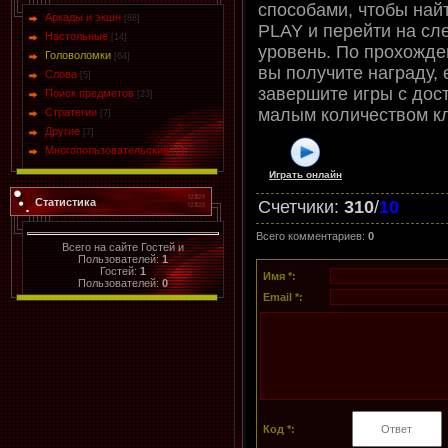
способами, чтобы най
Аркады и экшн
[88]
PLAY и перейти на с
Настольные
[14]
уровень. По прохожд
Головоломки
[64]
вы получите награду, 
Слова
[5]
завершите игры с дос
Поиск предметов
[23]
малым количеством кл
Стратегии
[7]
Другие
[7]
Многопользовательские
[13]
Играть онлайн
Статистика
Счетчики
:
310
/
10
Всего комментариев
:
0
Всего на сайте Гостей и
Пользователей:
1
Гостей:
1
Имя *:
Пользователей:
0
Email *:
Код *: