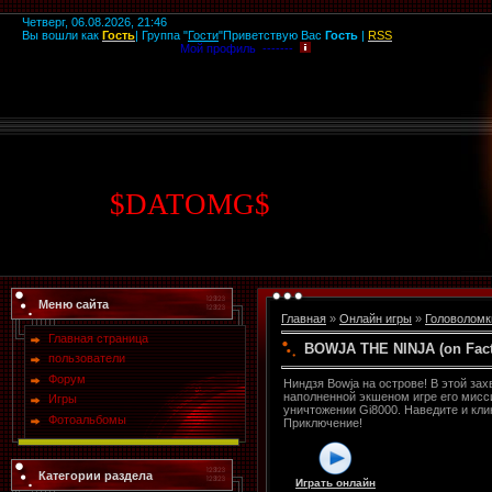
Четверг, 06.08.2026, 21:46
Вы вошли как
Гость
|
Группа
"
Гости
"
Приветствую Вас
Гость
|
RSS
Мой профиль -------
$
DATOMG
$
Меню сайта
Главная
»
Онлайн игры
»
Головоломк
Главная страница
BOWJA THE NINJA (on Facto
пользователи
Форум
Ниндзя Bowja на острове! В этой за
наполненной экшеном игре его мисс
Игры
уничтожении Gi8000. Наведите и кли
Фотоальбомы
Приключение!
Категории раздела
Играть онлайн