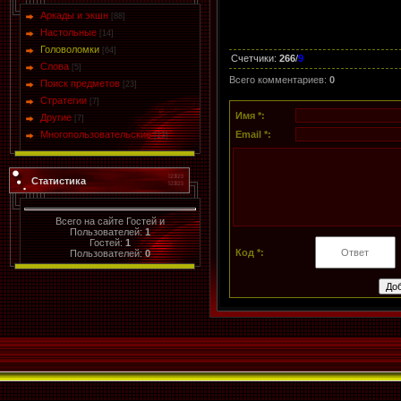
Аркады и экшн
[88]
Настольные
[14]
Головоломки
[64]
Счетчики
:
266
/
9
Слова
[5]
Всего комментариев
:
0
Поиск предметов
[23]
Стратегии
[7]
Имя *:
Другие
[7]
Многопользовательские
Email *:
[13]
Статистика
Всего на сайте Гостей и
Пользователей:
1
Гостей:
1
Код *:
Пользователей:
0