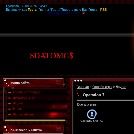
Суббота, 08.08.2026, 04:49
Вы вошли как
Гость
|
Группа
"
Гости
"
Приветствую Вас
Гость
|
RSS
Мой профиль -------
$
DATOMG
$
Меню сайта
Главная
»
Онлайн игры
»
Другие
Главная страница
Operation 7
пользователи
Форум
Все для игры
Игры
Фотоальбомы
Скачать для
PC
Категории раздела