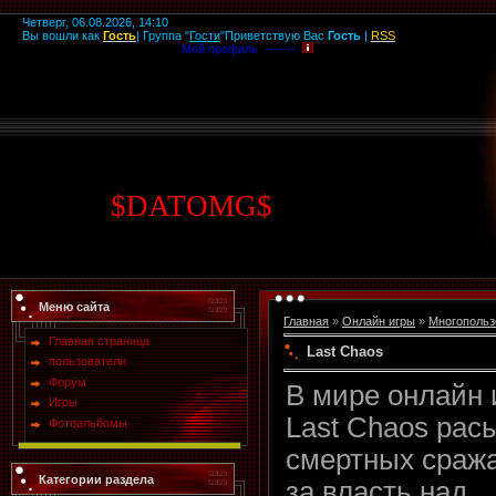
Четверг, 06.08.2026, 14:10
Вы вошли как
Гость
|
Группа
"
Гости
"
Приветствую Вас
Гость
|
RSS
Мой профиль -------
$
DATOMG
$
Меню сайта
Главная
»
Онлайн игры
»
Многопольз
Главная страница
Last Chaos
пользователи
Форум
В мире онлайн 
Игры
Last Chaos рас
Фотоальбомы
смертных сраж
Категории раздела
за власть над