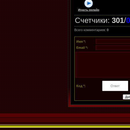
Играть онлайн
Счетчики
:
301
/
0
Всего комментариев
:
0
Имя *:
Email *:
Код *: