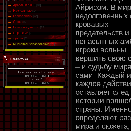
Аркады и экшн
Айрисом. В ми
[88]
Настольные
[14]
недолговечных 
Головоломки
[64]
Слова
кровавых
[5]
Поиск предметов
[23]
предательств и
Стратегии
[7]
Другие
[7]
ненасытных ам
Многопользовательские
[13]
игроки вольны
вершить свою 
Статистика
– и судьбу мира
Всего на сайте Гостей и
сами. Каждый и
Пользователей:
1
Гостей:
1
каждое действ
Пользователей:
0
оставляет след
истории волше
страны. Именно
определяют ра
мира и сюжета,