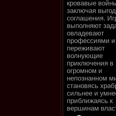
кровавые войн
заключая выго
соглашения. Иг
выполняют зад
овладевают
профессиями и
переживают
волнующие
приключения в
огромном и
непознанном м
становясь храб
сильнее и умне
приближаясь к
вершинам влас