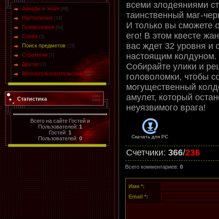
всеми злодеяниями ст
Аркады и экшн
[88]
таинственный маг-чер
Настольные
[14]
И только вы сможете 
Головоломки
[64]
его! В этом квесте жан
Слова
[5]
вас ждет 32 уровня и 
Поиск предметов
[23]
настоящим колдуном.
Стратегии
[7]
Другие
Собирайте улики и ре
[7]
Многопользовательские
[13]
головоломки, чтобы с
могущественный колд
амулет, который остан
Статистика
неуязвимого врага!
Всего на сайте Гостей и
Пользователей:
1
Гостей:
1
Скачать для
PC
Пользователей:
0
Счетчики
:
366
/
236
Всего комментариев
:
0
Имя *:
Email *: