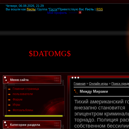
Четверг, 06.08.2026, 21:29
Вы вошли как
Гость
|
Группа
"
Гости
"
Приветствую Вас
Гость
|
RSS
Мой профиль -------
$
DATOMG
$
Меню сайта
Главная
»
Онлайн игры
»
Поиск пред
Главная страница
Между Мирами
пользователи
Форум
Тихий американский г
Игры
внезапно становится
Фотоальбомы
эпицентром криминал
торнадо. Полиция рас
Категории раздела
собственном бессилии