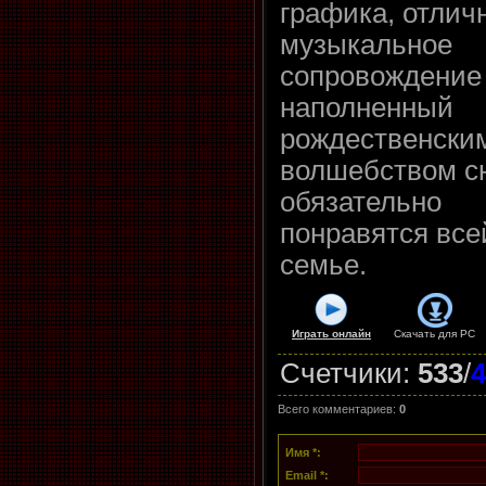
графика, отлич
музыкальное
сопровождение
наполненный
рождественски
волшебством с
обязательно
понравятся все
семье.
Играть онлайн
Скачать для
PC
Счетчики
:
533
/
4
Всего комментариев
:
0
Имя *:
Email *: