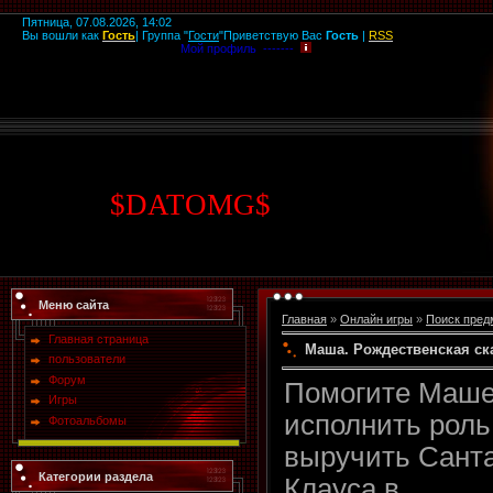
Пятница, 07.08.2026, 14:02
Вы вошли как
Гость
|
Группа
"
Гости
"
Приветствую Вас
Гость
|
RSS
Мой профиль -------
$
DATOMG
$
Меню сайта
Главная
»
Онлайн игры
»
Поиск пред
Главная страница
Маша. Рождественская ск
пользователи
Форум
Помогите Маш
Игры
исполнить роль
Фотоальбомы
выручить Сант
Категории раздела
Клауса в