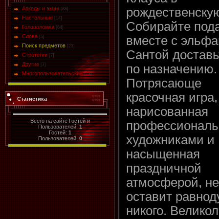
Аркады и экшн
рождественскую
[88]
Настольные
[14]
Собирайте пода
Головоломки
[64]
Слова
вместе с эльфа
[5]
Поиск предметов
[23]
Сантой доставь
Стратегии
[7]
Другие
[7]
по назначению.
Многопользовательские
[13]
Потрясающе
красочная игра,
Статистика
нарисованная
Всего на сайте Гостей и
профессионал
Пользователей:
1
Гостей:
1
художниками и
Пользователей:
0
насыщенная
праздничной
атмосферой, не
оставит равно
никого. Велико