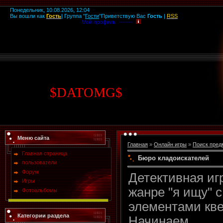
Понедельник, 10.08.2026, 12:04
Вы вошли как
Гость
|
Группа
"
Гости
"
Приветствую Вас
Гость
|
RSS
Мой профиль -------
$
DATOMG
$
Меню сайта
Главная
»
Онлайн игры
»
Поиск пред
Главная страница
Бюро кладоискателей
пользователи
Форум
Детективная иг
Игры
жанре "я ищу" с
Фотоальбомы
элементами кве
Категории раздела
Начинаем