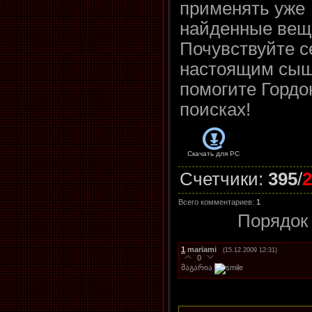
применять уже
найденные вещ
Почувствуйте с
настоящим сыщ
помогите Гордон
поисках!
Скачать для
PC
Счетчики
:
395
/
2
Всего комментариев
:
1
Порядок
1
mariami
(15.12.2009 12:31)
0
მაგარია