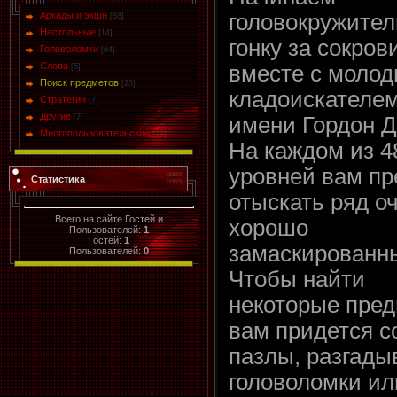
Аркады и экшн
головокружите
[88]
Настольные
[14]
гонку за сокро
Головоломки
[64]
Слова
вместе с моло
[5]
Поиск предметов
[23]
кладоискателем
Стратегии
[7]
Другие
[7]
имени Гордон Д
Многопользовательские
[13]
На каждом из 4
уровней вам пр
Статистика
отыскать ряд о
Всего на сайте Гостей и
хорошо
Пользователей:
1
Гостей:
1
замаскированны
Пользователей:
0
Чтобы найти
некоторые пред
вам придется с
пазлы, разгады
головоломки ил