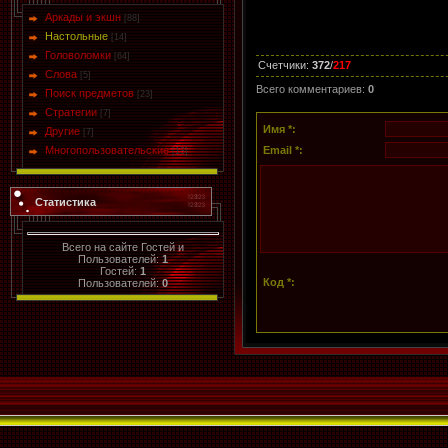
Аркады и экшн
[88]
Настольные
[14]
Головоломки
[64]
Счетчики
:
372
/
217
Слова
[5]
Всего комментариев
:
0
Поиск предметов
[23]
Стратегии
[7]
Имя *:
Другие
[7]
Многопользовательские
Email *:
[13]
Статистика
Всего на сайте Гостей и
Пользователей:
1
Гостей:
1
Код *:
Пользователей:
0