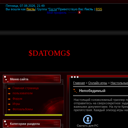
Пятница, 07.08.2026, 21:49
Вы вошли как
Гость
|
Группа
"
Гости
"
Приветствую Вас
Гость
|
RSS
Мой профиль -------
$
DATOMG
$
Меню сайта
Главная
»
Онлайн игры
»
Настольны
Главная страница
Непобедимый
пользователи
Форум
Настоящий головоломный триллер п
отправитесь на сверхсекретное зада
Игры
важными документами. На пути Крем
Фотоальбомы
препятствия. Каждый эпизод игры н
Категории раздела
Скачать для
PC