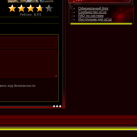
Официальный блог
Сообщество uCoz
Рейтинг
:
3.7
/
3
FAQ по системе
Инструкции для uCoz