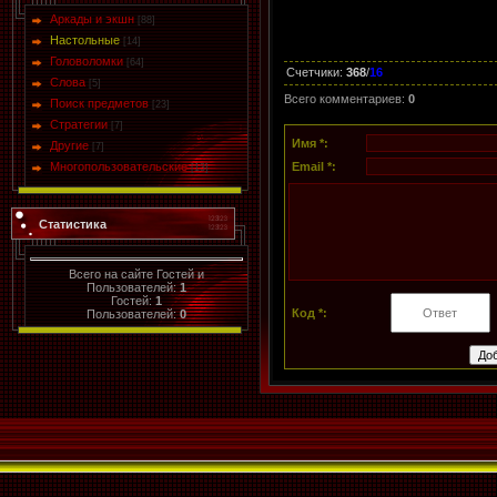
Аркады и экшн
[88]
Настольные
[14]
Головоломки
[64]
Счетчики
:
368
/
16
Слова
[5]
Всего комментариев
:
0
Поиск предметов
[23]
Стратегии
[7]
Имя *:
Другие
[7]
Многопользовательские
Email *:
[13]
Статистика
Всего на сайте Гостей и
Пользователей:
1
Гостей:
1
Код *:
Пользователей:
0