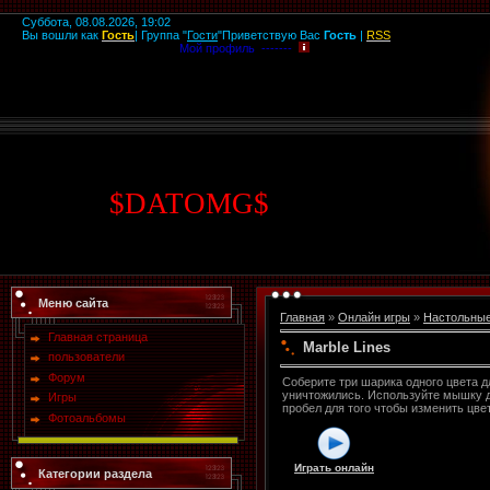
Суббота, 08.08.2026, 19:02
Вы вошли как
Гость
|
Группа
"
Гости
"
Приветствую Вас
Гость
|
RSS
Мой профиль -------
$
DATOMG
$
Меню сайта
Главная
»
Онлайн игры
»
Настольны
Главная страница
Marble Lines
пользователи
Форум
Соберите три шарика одного цвета д
уничтожились. Используйте мышку д
Игры
пробел для того чтобы изменить цве
Фотоальбомы
Играть онлайн
Категории раздела