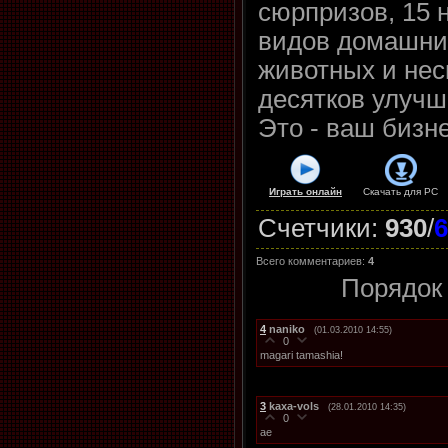
сюрпризов, 15 
видов домашни
животных и нес
десятков улучш
Это - ваш бизне
Играть онлайн
Скачать для
PC
Счетчики
:
930
/
6
Всего комментариев
:
4
Порядок
4
naniko
(01.03.2010 14:55)
0
magari tamashia!
3
kaxa-vols
(28.01.2010 14:35)
0
ae