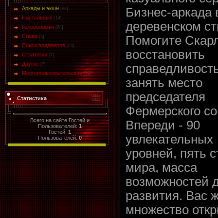
Аркады и экшн
Бизнес-аркада 
[88]
Настольные
[14]
деревенском ст
Головоломки
[64]
Слова
Помогите Скар
[5]
Поиск предметов
[23]
восстановить
Стратегии
[7]
Другие
[7]
справедливость
Многопользовательские
[13]
занять место
председателя
Статистика
Фермерского со
Всего на сайте Гостей и
Впереди - 90
Пользователей:
1
Гостей:
1
увлекательных
Пользователей:
0
уровней, пять с
мира, масса
возможностей 
развития. Вас 
множество откр