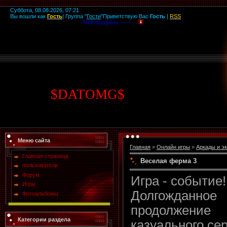
Суббота, 08.08.2026, 07:21
Вы вошли как
Гость
|
Группа
"
Гости
"
Приветствую Вас
Гость
|
RSS
Мой профиль -------
$
DATOMG
$
Меню сайта
Главная
»
Онлайн игры
»
Аркады и э
Главная страница
Веселая ферма 3
пользователи
Форум
Игра - событие!
Игры
Долгожданное
Фотоальбомы
продолжение
Категории раздела
казуального се