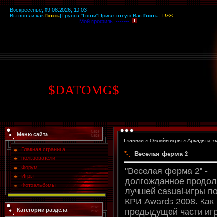
Воскресенье, 09.08.2026, 10:03
Вы вошли как
Гость
|
Группа
"
Гости
"
Приветствую Вас
Гость
|
RSS
Мой профиль -------
$
DATOMG
$
Меню сайта
Главная
»
Онлайн игры
»
Аркады и э
Главная страница
Веселая ферма 2
пользователи
Форум
"Веселая ферма 2" -
Игры
долгожданное продо
Фотоальбомы
лучшей casual-игры п
КРИ Awards 2008. Как 
Категории раздела
предыдущей части игр