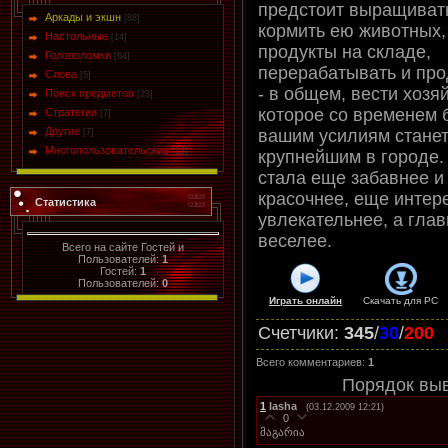
предстоит выращивать
Аркады и экшн
[88]
кормить ею животных,
Настольные
[14]
продукты на складе,
Головоломки
[64]
перерабатывать и про
Слова
[5]
- в общем, вести хозя
Поиск предметов
[23]
которое со временем 
Стратегии
[7]
Другие
вашим усилиям стане
[7]
Многопользовательские
[13]
крупнейшим в городе.
стала еще забавнее и
красочнее, еще интер
Статистика
увлекательнее, а гла
веселее.
Всего на сайте Гостей и
Пользователей:
1
Гостей:
1
Пользователей:
0
Играть онлайн
Скачать для
PC
Счетчики
:
345
/
30
/
200
Всего комментариев
:
1
Порядок вы
1
lasha
(03.12.2009 12:21)
0
მაგარია