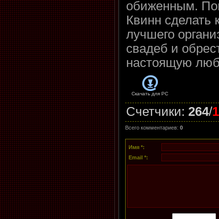
обиженным. По
Квинн сделать 
лучшего органи
свадеб и обрес
настоящую люб
Скачать для
PC
Счетчики
:
264
/
1
Всего комментариев
:
0
Имя *:
Email *: