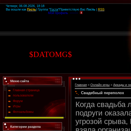
Четверг, 06.08.2026, 18:18
Вы вошли как
Гость
|
Группа
"
Гости
"
Приветствую Вас
Гость
|
RSS
Мой профиль -------
$
DATOMG
$
Меню сайта
Главная
»
Онлайн игры
»
Аркады и э
Главная страница
Свадебный переполох
пользователи
Форум
Когда свадьба 
Игры
подруги оказал
Фотоальбомы
угрозой срыва,
Категории раздела
взяла организ