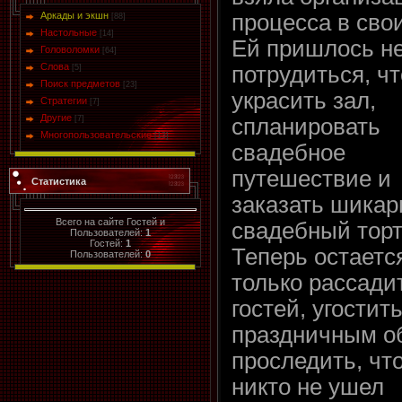
Аркады и экшн
процесса в свои
[88]
Настольные
[14]
Ей пришлось н
Головоломки
[64]
Слова
потрудиться, ч
[5]
Поиск предметов
[23]
украсить зал,
Стратегии
[7]
Другие
[7]
спланировать
Многопользовательские
[13]
свадебное
путешествие и
Статистика
заказать шика
Всего на сайте Гостей и
свадебный торт
Пользователей:
1
Гостей:
1
Теперь остаетс
Пользователей:
0
только рассади
гостей, угостит
праздничным о
проследить, чт
никто не ушел