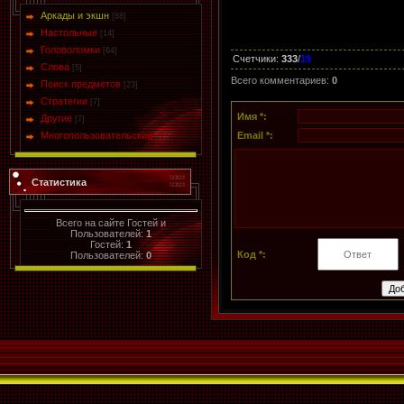
Аркады и экшн
[88]
Настольные
[14]
Головоломки
[64]
Счетчики
:
333
/
19
Слова
[5]
Всего комментариев
:
0
Поиск предметов
[23]
Стратегии
[7]
Имя *:
Другие
[7]
Многопользовательские
Email *:
[13]
Статистика
Всего на сайте Гостей и
Пользователей:
1
Гостей:
1
Код *:
Пользователей:
0