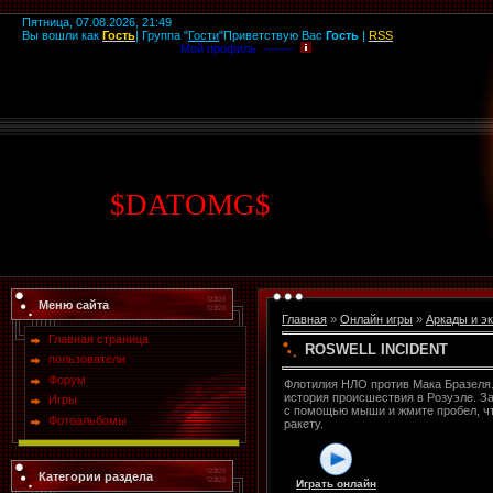
Пятница, 07.08.2026, 21:49
Вы вошли как
Гость
|
Группа
"
Гости
"
Приветствую Вас
Гость
|
RSS
Мой профиль -------
$
DATOMG
$
Меню сайта
Главная
»
Онлайн игры
»
Аркады и э
Главная страница
ROSWELL INCIDENT
пользователи
Форум
Флотилия НЛО против Мака Бразеля
история происшествия в Розуэле. З
Игры
с помощью мыши и жмите пробел, ч
Фотоальбомы
ракету.
Категории раздела
Играть онлайн