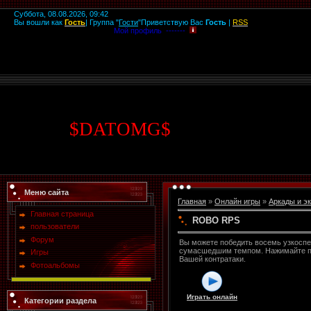
Суббота, 08.08.2026, 09:42
Вы вошли как
Гость
|
Группа
"
Гости
"
Приветствую Вас
Гость
|
RSS
Мой профиль -------
$
DATOMG
$
Меню сайта
Главная
»
Онлайн игры
»
Аркады и э
Главная страница
ROBO RPS
пользователи
Форум
Вы можете победить восемь узкоспе
сумасшедшим темпом. Нажимайте про
Игры
Вашей контратаки.
Фотоальбомы
Играть онлайн
Категории раздела