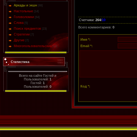
Аркады и экшн
[88]
Настольные
[14]
Головоломки
[64]
Счетчики
:
264
/
10
Слова
[5]
Всего комментариев
:
0
Поиск предметов
[23]
Стратегии
[7]
Имя *:
Другие
[7]
Многопользовательские
Email *:
[13]
Статистика
Всего на сайте Гостей и
Пользователей:
1
Гостей:
1
Код *:
Пользователей:
0