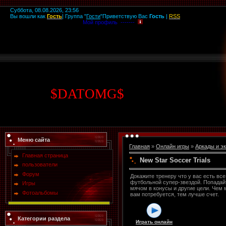
Суббота, 08.08.2026, 23:56
Вы вошли как
Гость
|
Группа
"
Гости
"
Приветствую Вас
Гость
|
RSS
Мой профиль -------
$
DATOMG
$
Меню сайта
Главная
»
Онлайн игры
»
Аркады и э
Главная страница
New Star Soccer Trials
пользователи
Форум
Докажите тренеру что у вас есть все
футбольной супер-звездой. Попада
Игры
мячом в конусы и другие цели. Чем
Фотоальбомы
вам потребуется, тем лучше счет.
Категории раздела
Играть онлайн