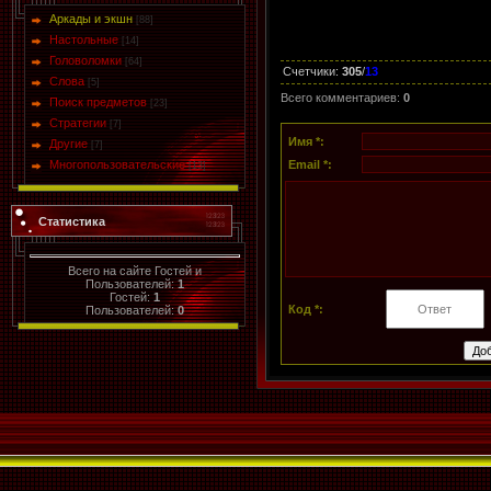
Аркады и экшн
[88]
Настольные
[14]
Головоломки
[64]
Счетчики
:
305
/
13
Слова
[5]
Всего комментариев
:
0
Поиск предметов
[23]
Стратегии
[7]
Имя *:
Другие
[7]
Многопользовательские
Email *:
[13]
Статистика
Всего на сайте Гостей и
Пользователей:
1
Гостей:
1
Код *:
Пользователей:
0