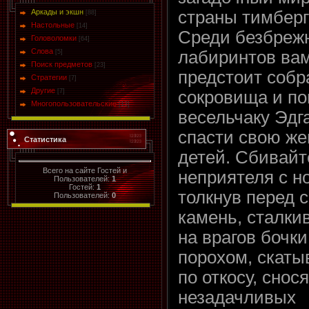
Аркады и экшн
страны тимберг
[88]
Настольные
[14]
Среди безбреж
Головоломки
[64]
Слова
лабиринтов ва
[5]
Поиск предметов
[23]
предстоит собр
Стратегии
[7]
Другие
[7]
сокровища и п
Многопользовательские
[13]
весельчаку Эдг
спасти свою же
Статистика
детей. Сбивайт
Всего на сайте Гостей и
неприятеля с но
Пользователей:
1
Гостей:
1
толкнув перед 
Пользователей:
0
камень, сталки
на врагов бочки
порохом, скаты
по откосу, снося
незадачливых