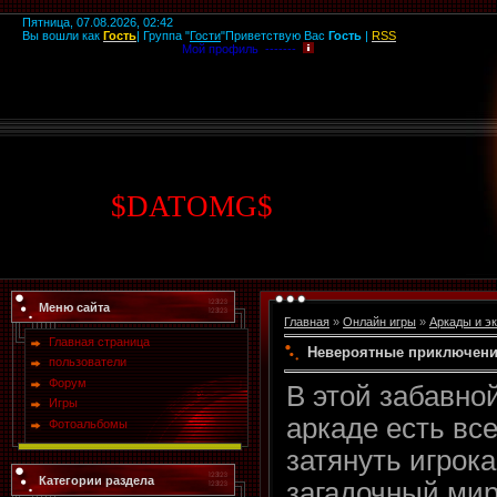
Пятница, 07.08.2026, 02:42
Вы вошли как
Гость
|
Группа
"
Гости
"
Приветствую Вас
Гость
|
RSS
Мой профиль -------
$
DATOMG
$
Меню сайта
Главная
»
Онлайн игры
»
Аркады и э
Главная страница
Невероятные приключени
пользователи
Форум
В этой забавно
Игры
аркаде есть вс
Фотоальбомы
затянуть игрока
Категории раздела
загадочный ми