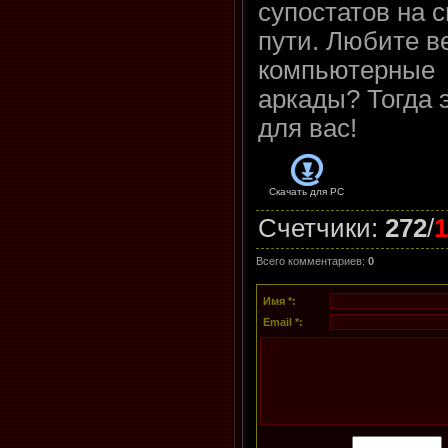
супостатов на 
пути. Любите в
компьютерные
аркады? Тогда э
для вас!
Скачать для
PC
Счетчики
:
272
/
1
Всего комментариев
:
0
Имя *:
Email *: