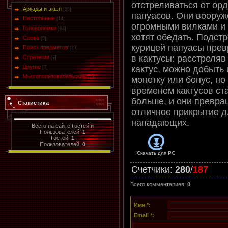
отстреливаться от ор
Аркады и экшн
[88]
папуасов. Они воору
Настольные
[14]
огромными вилками и
Головоломки
[64]
хотят обедать. Подст
Слова
[5]
курицей папуасы пре
Поиск предметов
[23]
в кактусы: расстреляв
Стратегии
[7]
Другие
кактус, можно добыть 
[7]
Многопользовательские
[13]
монетку или бонус, но
временем кактусов ст
больше, и они превра
Статистика
отличное прикрытие д
нападающих.
Всего на сайте Гостей и
Пользователей:
1
Гостей:
1
Пользователей:
0
Скачать для
PC
Счетчики
:
280
/
187
Всего комментариев
:
0
Имя *:
Email *: