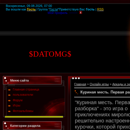
Воскресенье, 09.08.2026, 07:00
Вы вошли как
Гость
|
Группа
"
Гости
"
Приветствую Вас
Гость
|
RSS
Мой профиль -------
$
DATOMG
$
Меню сайта
Главная
»
Онлайн игры
»
Аркады и э
Главная страница
Куриная месть. Первая р
пользователи
Форум
"Куриная месть. Перв
Игры
разборка" - это игра о
Фотоальбомы
приключениях миролю
решительно настроен
Категории раздела
курочки, которой прих