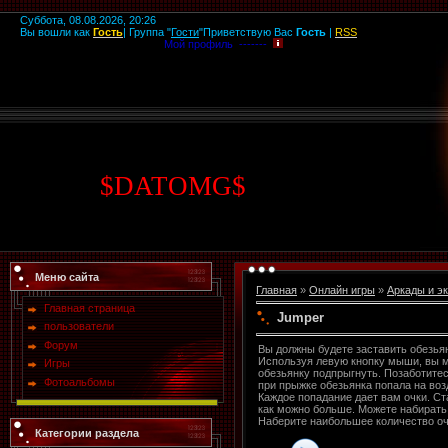
Суббота, 08.08.2026, 20:26
Вы вошли как
Гость
|
Группа
"
Гости
"
Приветствую Вас
Гость
|
RSS
Мой профиль -------
$
DATOMG
$
Меню сайта
Главная
»
Онлайн игры
»
Аркады и э
Главная страница
Jumper
пользователи
Форум
Вы должны будете заставить обезьян
Используя левую кнопку мыши, вы м
Игры
обезьянку подпрыгнуть. Позаботитес
Фотоальбомы
при прыжке обезьянка попала на во
Каждое попадание дает вам очки. Ст
как можно больше. Можете набирать
Наберите наибольшее количество оч
Категории раздела