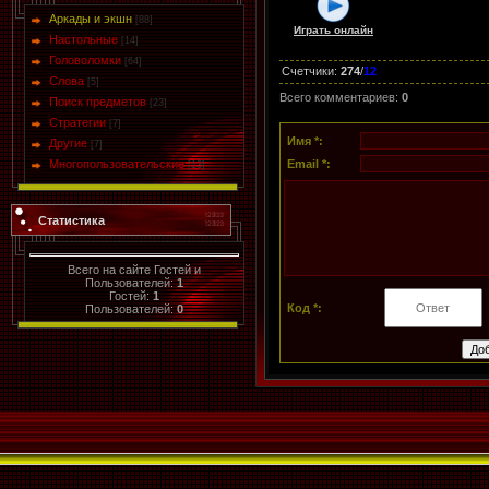
Аркады и экшн
[88]
Играть онлайн
Настольные
[14]
Головоломки
[64]
Счетчики
:
274
/
12
Слова
[5]
Всего комментариев
:
0
Поиск предметов
[23]
Стратегии
[7]
Имя *:
Другие
[7]
Многопользовательские
Email *:
[13]
Статистика
Всего на сайте Гостей и
Пользователей:
1
Гостей:
1
Код *:
Пользователей:
0