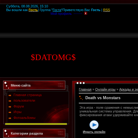
Суббота, 08.08.2026, 15:10
Вы вошли как
Гость
|
Группа
"
Гости
"
Приветствую Вас
Гость
|
RSS
Мой профиль -------
$
DATOMG
$
Меню сайта
Главная
»
Онлайн игры
»
Аркады и э
Главная страница
Death vs Monstars
пользователи
Форум
Эта игра - поле сражения с немысл
уникальная система управления. Дл
Игры
фиксирования атаки удерживайте к
Фотоальбомы
Играть онлайн
Категории раздела