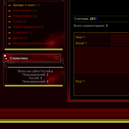
Аркады и экшн
[88]
Настольные
[14]
Головоломки
[64]
Счетчики
:
287
/
9
Слова
[5]
Всего комментариев
:
0
Поиск предметов
[23]
Стратегии
[7]
Имя *:
Другие
[7]
Многопользовательские
Email *:
[13]
Статистика
Всего на сайте Гостей и
Пользователей:
1
Гостей:
1
Код *:
Пользователей:
0