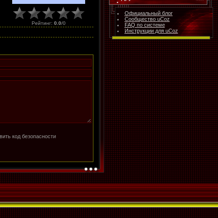
Официальный блог
Сообщество uCoz
Рейтинг
:
0.0
/
0
FAQ по системе
Инструкции для uCoz