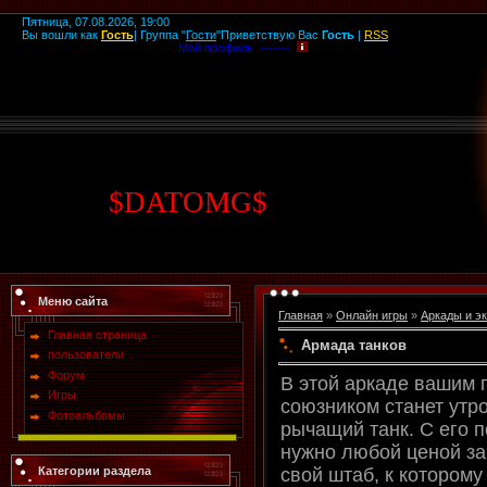
Пятница, 07.08.2026, 19:00
Вы вошли как
Гость
|
Группа
"
Гости
"
Приветствую Вас
Гость
|
RSS
Мой профиль -------
$
DATOMG
$
Меню сайта
Главная
»
Онлайн игры
»
Аркады и э
Главная страница
Армада танков
пользователи
Форум
В этой аркаде вашим
Игры
союзником станет утр
Фотоальбомы
рычащий танк. С его
нужно любой ценой з
Категории раздела
свой штаб, к которому