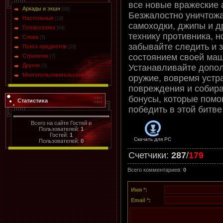
все новые вражеские 
Аркады и экшн
[88]
Безжалостно уничтож
Настольные
[14]
самоходки, джипы и д
Головоломки
[64]
технику противника, н
Слова
[5]
забывайте следить и 
Поиск предметов
[23]
состоянием своей ма
Стратегии
[7]
Другие
Устанавливайте допо
[7]
Многопользовательские
[13]
оружие, вовремя устр
повреждения и собир
бонусы, которые помо
Статистика
победить в этой битве
Всего на сайте Гостей и
Пользователей:
1
Гостей:
1
Скачать для
PC
Пользователей:
0
Счетчики
:
287
/
179
Всего комментариев
:
0
Имя *:
Email *: